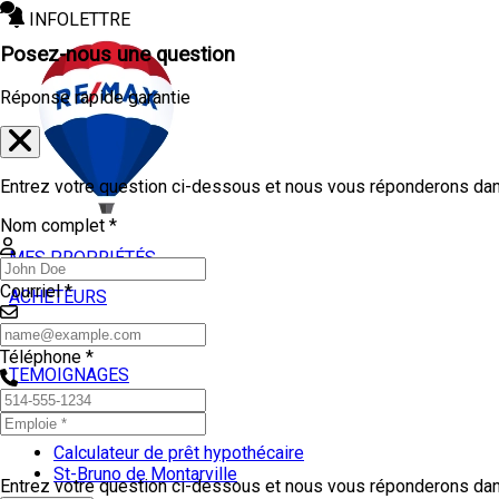
INFOLETTRE
Posez-nous une question
Réponse rapide garantie
Entrez votre question ci-dessous et nous vous réponderons dans
Nom complet *
MES PROPRIÉTÉS
Courriel *
ACHETEURS
VENDEURS
Téléphone *
TEMOIGNAGES
OUTILS
Calculateur de prêt hypothécaire
St-Bruno de Montarville
Entrez votre question ci-dessous et nous vous réponderons dans