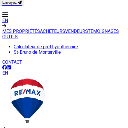
Envoyez
CONTACT
EN
MES PROPRIÉTÉS
ACHETEURS
VENDEURS
TEMOIGNAGES
OUTILS
Calculateur de prêt hypothécaire
St-Bruno de Montarville
CONTACT
EN