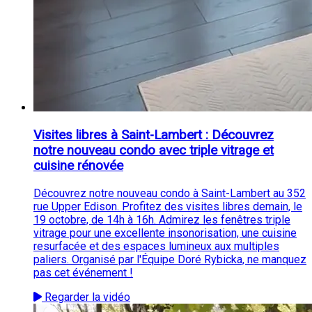
Visites libres à Saint-Lambert : Découvrez
notre nouveau condo avec triple vitrage et
cuisine rénovée
Découvrez notre nouveau condo à Saint-Lambert au 352
rue Upper Edison. Profitez des visites libres demain, le
19 octobre, de 14h à 16h. Admirez les fenêtres triple
vitrage pour une excellente insonorisation, une cuisine
resurfacée et des espaces lumineux aux multiples
paliers. Organisé par l'Équipe Doré Rybicka, ne manquez
pas cet événement !
Regarder la vidéo