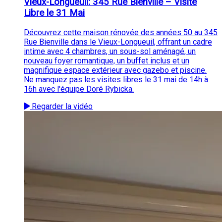
Vieux-Longueuil: 345 Rue Bienville – Visite
Libre le 31 Mai
Découvrez cette maison rénovée des années 50 au 345
Rue Bienville dans le Vieux-Longueuil, offrant un cadre
intime avec 4 chambres, un sous-sol aménagé, un
nouveau foyer romantique, un buffet inclus et un
magnifique espace extérieur avec gazebo et piscine.
Ne manquez pas les visites libres le 31 mai de 14h à
16h avec l'équipe Doré Rybicka.
Regarder la vidéo