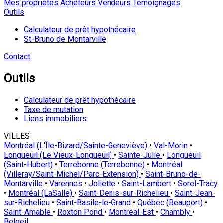
Mes propriétés
Acheteurs
Vendeurs
Temoignages
Outils
Calculateur de prêt hypothécaire
St-Bruno de Montarville
Contact
Outils
Calculateur de prêt hypothécaire
Taxe de mutation
Liens immobiliers
VILLES
Montréal (L'Île-Bizard/Sainte-Geneviève)
•
Val-Morin
•
Longueuil (Le Vieux-Longueuil)
•
Sainte-Julie
•
Longueuil
(Saint-Hubert)
•
Terrebonne (Terrebonne)
•
Montréal
(Villeray/Saint-Michel/Parc-Extension)
•
Saint-Bruno-de-
Montarville
•
Varennes
•
Joliette
•
Saint-Lambert
•
Sorel-Tracy
•
Montréal (LaSalle)
•
Saint-Denis-sur-Richelieu
•
Saint-Jean-
sur-Richelieu
•
Saint-Basile-le-Grand
•
Québec (Beauport)
•
Saint-Amable
•
Roxton Pond
•
Montréal-Est
•
Chambly
•
Beloeil