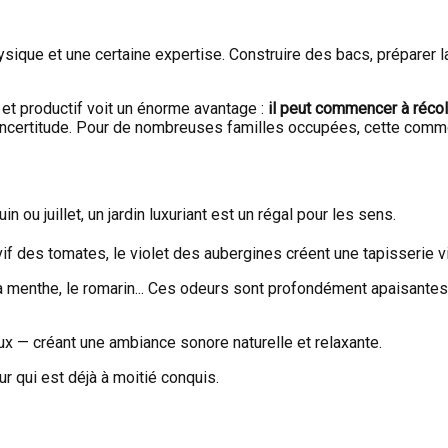
ue et une certaine expertise. Construire des bacs, préparer la te
 et productif voit un énorme avantage :
il peut commencer à réc
d'incertitude. Pour de nombreuses familles occupées, cette commod
in ou juillet, un jardin luxuriant est un régal pour les sens.
if des tomates, le violet des aubergines créent une tapisserie viv
, la menthe, le romarin... Ces odeurs sont profondément apaisante
aux — créant une ambiance sonore naturelle et relaxante.
ur qui est déjà à moitié conquis.