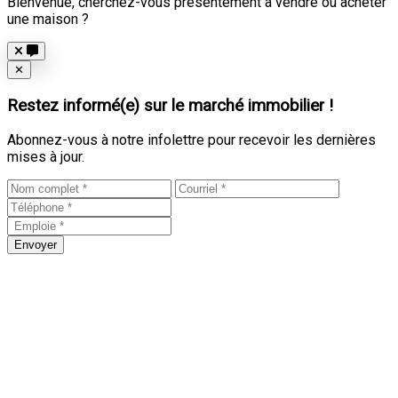
Bienvenue, cherchez-vous présentement à vendre ou acheter
une maison ?
Close
✕
Restez informé(e) sur le marché immobilier !
Abonnez-vous à notre infolettre pour recevoir les dernières
mises à jour.
Envoyer