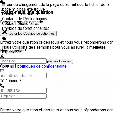
Erreur de chargement de la page du au fait que le fichier de la
page n\'a pas été trouvé
Posez-nous une question
Activer
Cookies Essentiels
Activer
Cookies de Performances
Réponse rapide garantie
Activer
Cookies publicitaires
Activer
Cookies de fonctionnalités
Accepter les Cookies sélectionnés
Entrez votre question ci-dessous et nous vous réponderons dans
Nous utilisons des Témoins pour vous assurer la meilleure
Nom complet *
expérience.
Réglage des cookies
Accepter les Cookies
Courriel *
Lire nos politiques de confidentialité
Fermer
Téléphone *
Entrez votre question ci-dessous et nous vous réponderons dans