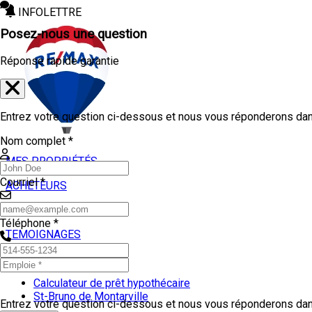
INFOLETTRE
Posez-nous une question
Réponse rapide garantie
Entrez votre question ci-dessous et nous vous réponderons dans
Nom complet *
MES PROPRIÉTÉS
Courriel *
ACHETEURS
VENDEURS
Téléphone *
TEMOIGNAGES
OUTILS
Calculateur de prêt hypothécaire
St-Bruno de Montarville
Entrez votre question ci-dessous et nous vous réponderons dans