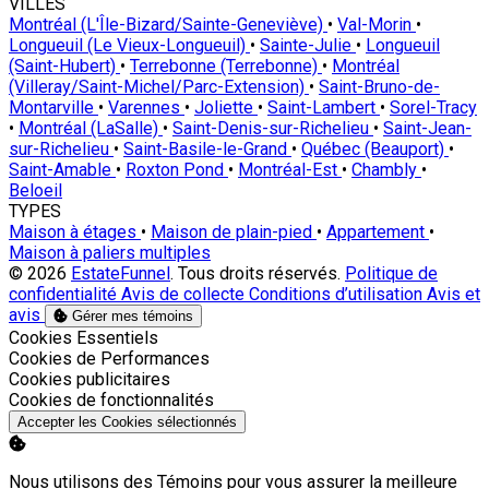
VILLES
Montréal (L'Île-Bizard/Sainte-Geneviève)
•
Val-Morin
•
Longueuil (Le Vieux-Longueuil)
•
Sainte-Julie
•
Longueuil
(Saint-Hubert)
•
Terrebonne (Terrebonne)
•
Montréal
(Villeray/Saint-Michel/Parc-Extension)
•
Saint-Bruno-de-
Montarville
•
Varennes
•
Joliette
•
Saint-Lambert
•
Sorel-Tracy
•
Montréal (LaSalle)
•
Saint-Denis-sur-Richelieu
•
Saint-Jean-
sur-Richelieu
•
Saint-Basile-le-Grand
•
Québec (Beauport)
•
Saint-Amable
•
Roxton Pond
•
Montréal-Est
•
Chambly
•
Beloeil
TYPES
Maison à étages
•
Maison de plain-pied
•
Appartement
•
Maison à paliers multiples
© 2026
EstateFunnel
. Tous droits réservés.
Politique de
confidentialité
Avis de collecte
Conditions d’utilisation
Avis et
avis
Gérer mes témoins
Activer
Cookies Essentiels
Activer
Cookies de Performances
Activer
Cookies publicitaires
Activer
Cookies de fonctionnalités
Accepter les Cookies sélectionnés
Nous utilisons des Témoins pour vous assurer la meilleure