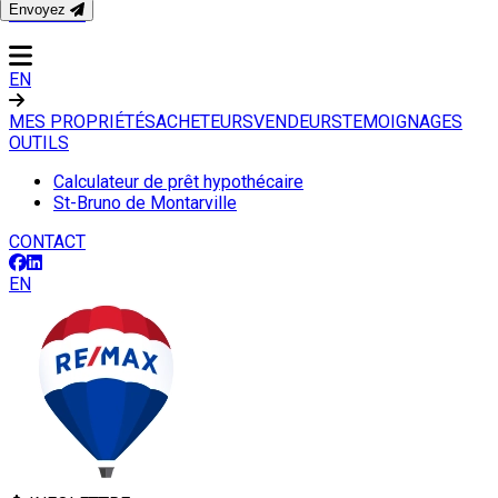
Envoyez
CONTACT
EN
MES PROPRIÉTÉS
ACHETEURS
VENDEURS
TEMOIGNAGES
OUTILS
Calculateur de prêt hypothécaire
St-Bruno de Montarville
CONTACT
EN