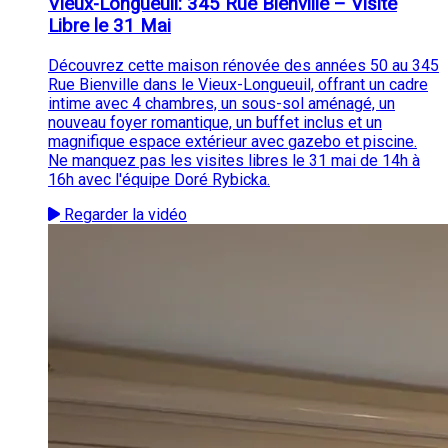
Vieux-Longueuil: 345 Rue Bienville – Visite
Libre le 31 Mai
Découvrez cette maison rénovée des années 50 au 345
Rue Bienville dans le Vieux-Longueuil, offrant un cadre
intime avec 4 chambres, un sous-sol aménagé, un
nouveau foyer romantique, un buffet inclus et un
magnifique espace extérieur avec gazebo et piscine.
Ne manquez pas les visites libres le 31 mai de 14h à
16h avec l'équipe Doré Rybicka.
Regarder la vidéo