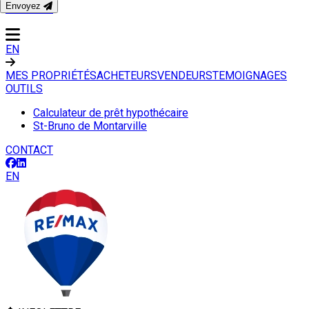
Envoyez
CONTACT
EN
MES PROPRIÉTÉS
ACHETEURS
VENDEURS
TEMOIGNAGES
OUTILS
Calculateur de prêt hypothécaire
St-Bruno de Montarville
CONTACT
EN