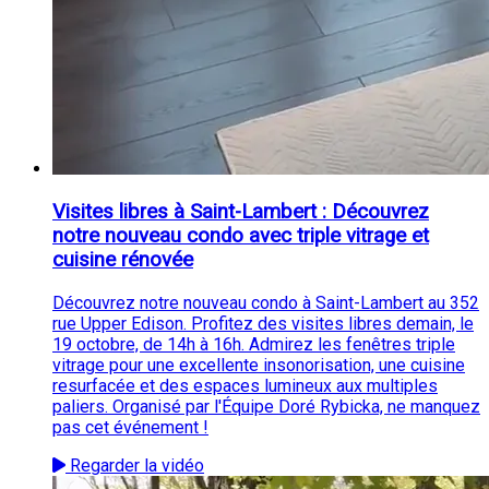
Visites libres à Saint-Lambert : Découvrez
notre nouveau condo avec triple vitrage et
cuisine rénovée
Découvrez notre nouveau condo à Saint-Lambert au 352
rue Upper Edison. Profitez des visites libres demain, le
19 octobre, de 14h à 16h. Admirez les fenêtres triple
vitrage pour une excellente insonorisation, une cuisine
resurfacée et des espaces lumineux aux multiples
paliers. Organisé par l'Équipe Doré Rybicka, ne manquez
pas cet événement !
Regarder la vidéo