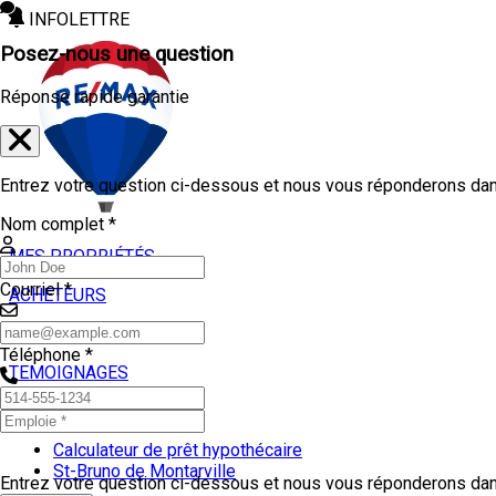
INFOLETTRE
Posez-nous une question
Réponse rapide garantie
Entrez votre question ci-dessous et nous vous réponderons dans
Nom complet *
MES PROPRIÉTÉS
Courriel *
ACHETEURS
VENDEURS
Téléphone *
TEMOIGNAGES
OUTILS
Calculateur de prêt hypothécaire
St-Bruno de Montarville
Entrez votre question ci-dessous et nous vous réponderons dans