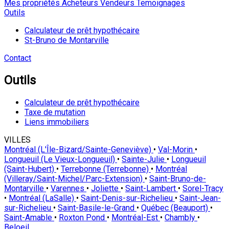
Mes propriétés
Acheteurs
Vendeurs
Temoignages
Outils
Calculateur de prêt hypothécaire
St-Bruno de Montarville
Contact
Outils
Calculateur de prêt hypothécaire
Taxe de mutation
Liens immobiliers
VILLES
Montréal (L'Île-Bizard/Sainte-Geneviève)
•
Val-Morin
•
Longueuil (Le Vieux-Longueuil)
•
Sainte-Julie
•
Longueuil
(Saint-Hubert)
•
Terrebonne (Terrebonne)
•
Montréal
(Villeray/Saint-Michel/Parc-Extension)
•
Saint-Bruno-de-
Montarville
•
Varennes
•
Joliette
•
Saint-Lambert
•
Sorel-Tracy
•
Montréal (LaSalle)
•
Saint-Denis-sur-Richelieu
•
Saint-Jean-
sur-Richelieu
•
Saint-Basile-le-Grand
•
Québec (Beauport)
•
Saint-Amable
•
Roxton Pond
•
Montréal-Est
•
Chambly
•
Beloeil