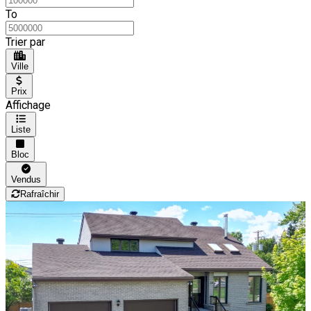
To
Trier par
Ville
Prix
Affichage
Liste
Bloc
Vendus
Rafraîchir