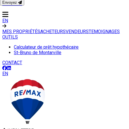
Envoyez
CONTACT
EN
MES PROPRIÉTÉS
ACHETEURS
VENDEURS
TEMOIGNAGES
OUTILS
Calculateur de prêt hypothécaire
St-Bruno de Montarville
CONTACT
EN