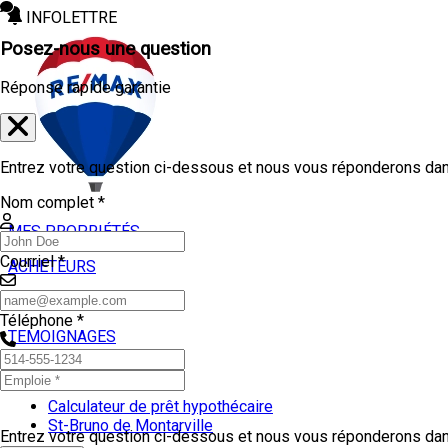
INFOLETTRE
Posez-nous une question
Réponse rapide garantie
Entrez votre question ci-dessous et nous vous réponderons dans
Nom complet *
MES PROPRIÉTÉS
Courriel *
ACHETEURS
VENDEURS
Téléphone *
TEMOIGNAGES
OUTILS
Calculateur de prêt hypothécaire
St-Bruno de Montarville
Entrez votre question ci-dessous et nous vous réponderons dans