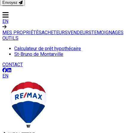
Envoyez
CONTACT
EN
MES PROPRIÉTÉS
ACHETEURS
VENDEURS
TEMOIGNAGES
OUTILS
Calculateur de prêt hypothécaire
St-Bruno de Montarville
CONTACT
EN