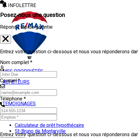
INFOLETTRE
Posez-nous une question
Réponse rapide garantie
Entrez votre question ci-dessous et nous vous réponderons dans
Nom complet *
MES PROPRIÉTÉS
Courriel *
ACHETEURS
VENDEURS
Téléphone *
TEMOIGNAGES
OUTILS
Calculateur de prêt hypothécaire
St-Bruno de Montarville
Entrez votre question ci-dessous et nous vous réponderons dans