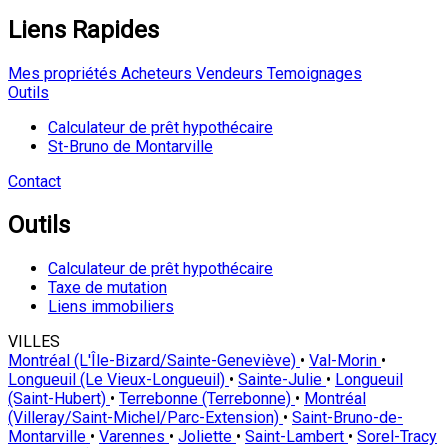
Liens Rapides
Mes propriétés
Acheteurs
Vendeurs
Temoignages
Outils
Calculateur de prêt hypothécaire
St-Bruno de Montarville
Contact
Outils
Calculateur de prêt hypothécaire
Taxe de mutation
Liens immobiliers
VILLES
Montréal (L'Île-Bizard/Sainte-Geneviève)
•
Val-Morin
•
Longueuil (Le Vieux-Longueuil)
•
Sainte-Julie
•
Longueuil
(Saint-Hubert)
•
Terrebonne (Terrebonne)
•
Montréal
(Villeray/Saint-Michel/Parc-Extension)
•
Saint-Bruno-de-
Montarville
•
Varennes
•
Joliette
•
Saint-Lambert
•
Sorel-Tracy