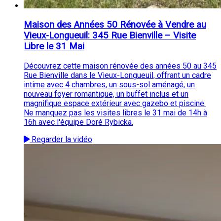
Maison des Années 50 Rénovée à Vendre au
Vieux-Longueuil: 345 Rue Bienville – Visite
Libre le 31 Mai
Découvrez cette maison rénovée des années 50 au 345
Rue Bienville dans le Vieux-Longueuil, offrant un cadre
intime avec 4 chambres, un sous-sol aménagé, un
nouveau foyer romantique, un buffet inclus et un
magnifique espace extérieur avec gazebo et piscine.
Ne manquez pas les visites libres le 31 mai de 14h à
16h avec l'équipe Doré Rybicka.
Regarder la vidéo