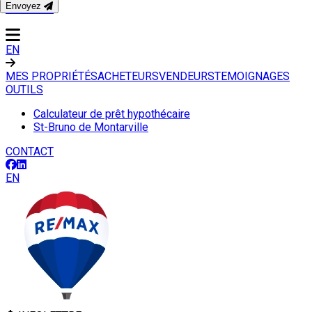
Envoyez
CONTACT
EN
MES PROPRIÉTÉS
ACHETEURS
VENDEURS
TEMOIGNAGES
OUTILS
Calculateur de prêt hypothécaire
St-Bruno de Montarville
CONTACT
EN