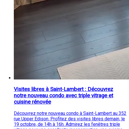
Visites libres à Saint-Lambert : Découvrez
notre nouveau condo avec triple vitrage et
cuisine rénovée
Découvrez notre nouveau condo à Saint-Lambert au 352
rue Upper Edison. Profitez des visites libres demain, le
19 octobre, de 14h à 16h. Admirez les fenêtres triple