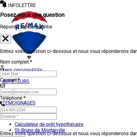
INFOLETTRE
Posez-nous une question
Réponse rapide garantie
Entrez votre question ci-dessous et nous vous réponderons dans
Nom complet *
MES PROPRIÉTÉS
Courriel *
ACHETEURS
VENDEURS
Téléphone *
TEMOIGNAGES
OUTILS
Calculateur de prêt hypothécaire
St-Bruno de Montarville
Entrez votre question ci-dessous et nous vous réponderons dans