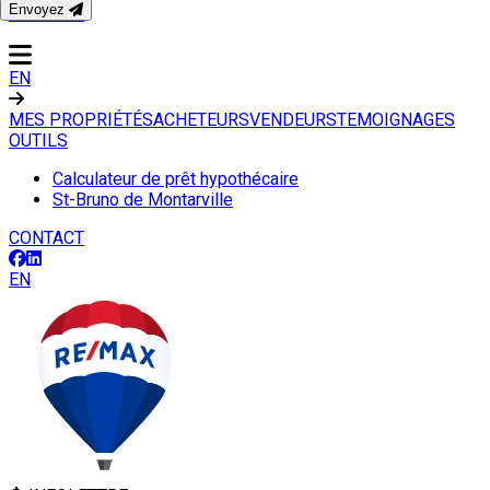
Envoyez
CONTACT
EN
MES PROPRIÉTÉS
ACHETEURS
VENDEURS
TEMOIGNAGES
OUTILS
Calculateur de prêt hypothécaire
St-Bruno de Montarville
CONTACT
EN