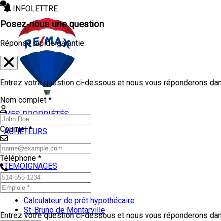
INFOLETTRE
Posez-nous une question
Réponse rapide garantie
Entrez votre question ci-dessous et nous vous réponderons dans
Nom complet *
MES PROPRIÉTÉS
Courriel *
ACHETEURS
VENDEURS
Téléphone *
TEMOIGNAGES
OUTILS
Calculateur de prêt hypothécaire
St-Bruno de Montarville
Entrez votre question ci-dessous et nous vous réponderons dans