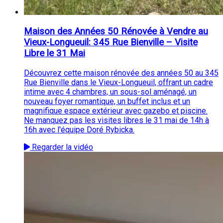
Maison des Années 50 Rénovée à Vendre au
Vieux-Longueuil: 345 Rue Bienville – Visite
Libre le 31 Mai
Découvrez cette maison rénovée des années 50 au 345
Rue Bienville dans le Vieux-Longueuil, offrant un cadre
intime avec 4 chambres, un sous-sol aménagé, un
nouveau foyer romantique, un buffet inclus et un
magnifique espace extérieur avec gazebo et piscine.
Ne manquez pas les visites libres le 31 mai de 14h à
16h avec l'équipe Doré Rybicka.
Regarder la vidéo