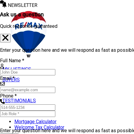
NEWSLETTER
Ask us a question
Quick response guaranteed
Enter your question here and we will respond as fast as possibl
Full Name *
MY LISTINGS
Email *
BUYERS
SELLERS
Phone *
TESTIMONIALS
TOOLS
Mortgage Calculator
Welcome Tax Calculator
Enter your question here and we will respond as fast as possib