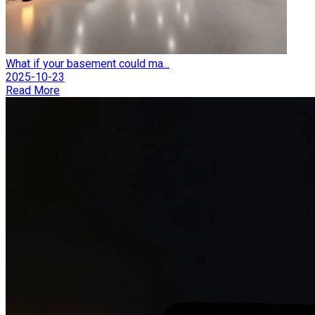
What if your basement could ma...
2025-10-23
Read More