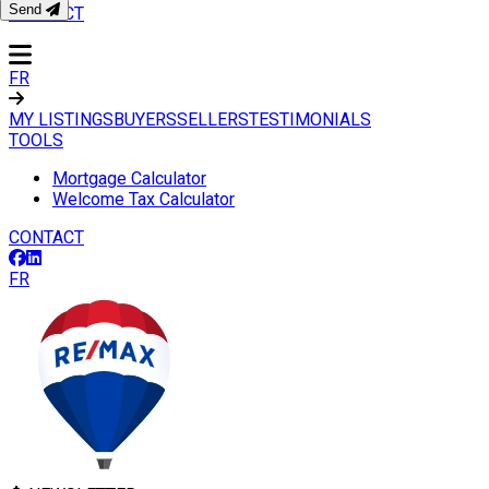
Send
CONTACT
FR
MY LISTINGS
BUYERS
SELLERS
TESTIMONIALS
TOOLS
Mortgage Calculator
Welcome Tax Calculator
CONTACT
FR