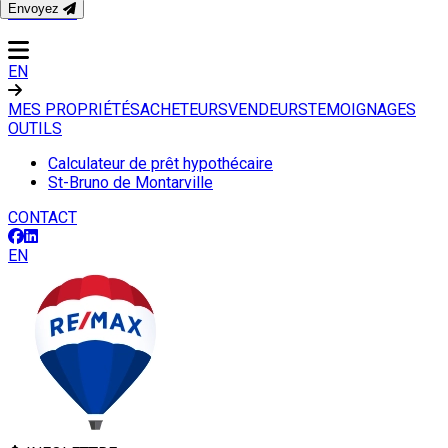
Envoyez
CONTACT
EN
MES PROPRIÉTÉS
ACHETEURS
VENDEURS
TEMOIGNAGES
OUTILS
Calculateur de prêt hypothécaire
St-Bruno de Montarville
CONTACT
EN