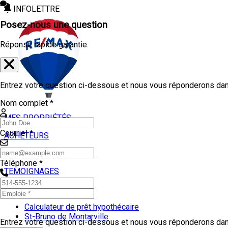
INFOLETTRE
Posez-nous une question
Réponse rapide garantie
Entrez votre question ci-dessous et nous vous réponderons dans
Nom complet *
MES PROPRIÉTÉS
Courriel *
ACHETEURS
VENDEURS
Téléphone *
TEMOIGNAGES
OUTILS
Calculateur de prêt hypothécaire
St-Bruno de Montarville
Entrez votre question ci-dessous et nous vous réponderons dans