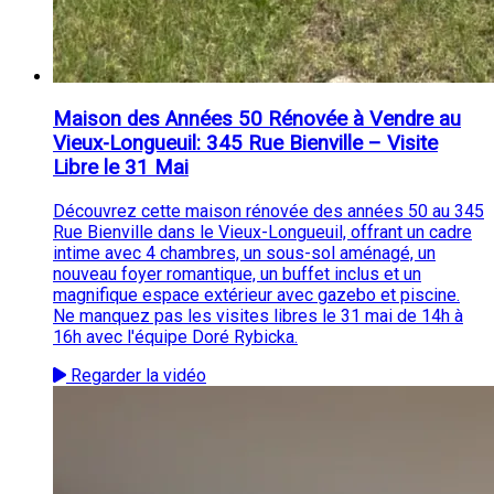
Maison des Années 50 Rénovée à Vendre au
Vieux-Longueuil: 345 Rue Bienville – Visite
Libre le 31 Mai
Découvrez cette maison rénovée des années 50 au 345
Rue Bienville dans le Vieux-Longueuil, offrant un cadre
intime avec 4 chambres, un sous-sol aménagé, un
nouveau foyer romantique, un buffet inclus et un
magnifique espace extérieur avec gazebo et piscine.
Ne manquez pas les visites libres le 31 mai de 14h à
16h avec l'équipe Doré Rybicka.
Regarder la vidéo