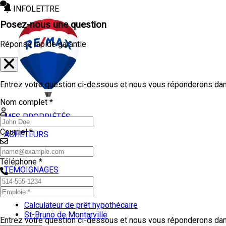
INFOLETTRE
Posez-nous une question
Réponse rapide garantie
Entrez votre question ci-dessous et nous vous réponderons dans
Nom complet *
MES PROPRIÉTÉS
Courriel *
ACHETEURS
VENDEURS
Téléphone *
TEMOIGNAGES
OUTILS
Calculateur de prêt hypothécaire
St-Bruno de Montarville
Entrez votre question ci-dessous et nous vous réponderons dans