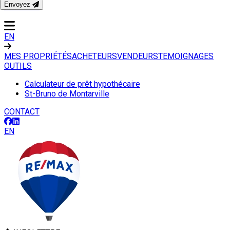
Envoyez
CONTACT
EN
MES PROPRIÉTÉS
ACHETEURS
VENDEURS
TEMOIGNAGES
OUTILS
Calculateur de prêt hypothécaire
St-Bruno de Montarville
CONTACT
EN