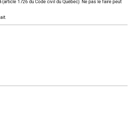
n
(article 1726 du Code civil du Québec). Ne pas le faire peut
it.