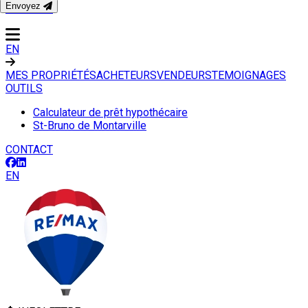
Envoyez
CONTACT
EN
MES PROPRIÉTÉS
ACHETEURS
VENDEURS
TEMOIGNAGES
OUTILS
Calculateur de prêt hypothécaire
St-Bruno de Montarville
CONTACT
EN