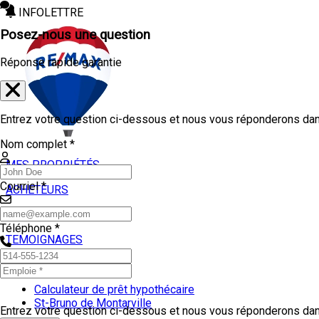
INFOLETTRE
Posez-nous une question
Réponse rapide garantie
Entrez votre question ci-dessous et nous vous réponderons dans
Nom complet *
MES PROPRIÉTÉS
Courriel *
ACHETEURS
VENDEURS
Téléphone *
TEMOIGNAGES
OUTILS
Calculateur de prêt hypothécaire
St-Bruno de Montarville
Entrez votre question ci-dessous et nous vous réponderons dans