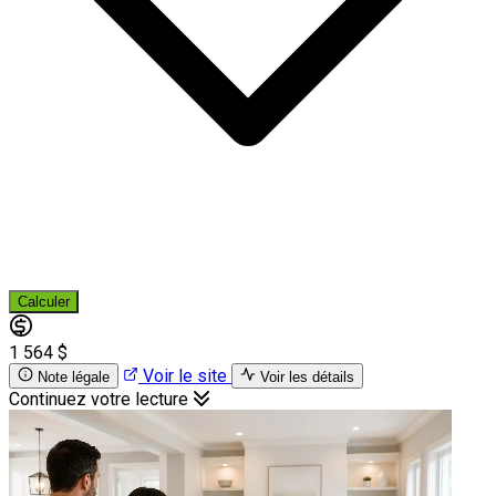
Calculer
1 564 $
Voir le site
Note légale
Voir les détails
Continuez votre lecture