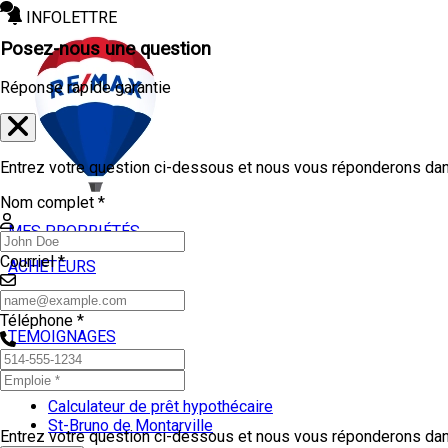
INFOLETTRE
Posez-nous une question
Réponse rapide garantie
Entrez votre question ci-dessous et nous vous réponderons dans
Nom complet *
MES PROPRIÉTÉS
Courriel *
ACHETEURS
VENDEURS
Téléphone *
TEMOIGNAGES
OUTILS
Calculateur de prêt hypothécaire
St-Bruno de Montarville
Entrez votre question ci-dessous et nous vous réponderons dans