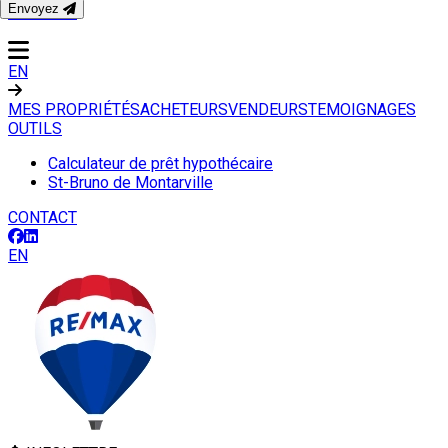
Envoyez
CONTACT
EN
MES PROPRIÉTÉS
ACHETEURS
VENDEURS
TEMOIGNAGES
OUTILS
Calculateur de prêt hypothécaire
St-Bruno de Montarville
CONTACT
EN