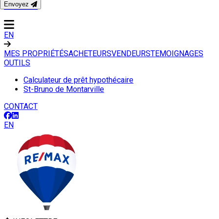
Envoyez
CONTACT
EN
MES PROPRIÉTÉS
ACHETEURS
VENDEURS
TEMOIGNAGES
OUTILS
Calculateur de prêt hypothécaire
St-Bruno de Montarville
CONTACT
EN