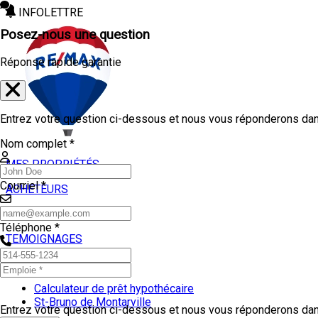
INFOLETTRE
Posez-nous une question
Réponse rapide garantie
Entrez votre question ci-dessous et nous vous réponderons dans
Nom complet *
MES PROPRIÉTÉS
Courriel *
ACHETEURS
VENDEURS
Téléphone *
TEMOIGNAGES
OUTILS
Calculateur de prêt hypothécaire
St-Bruno de Montarville
Entrez votre question ci-dessous et nous vous réponderons dans