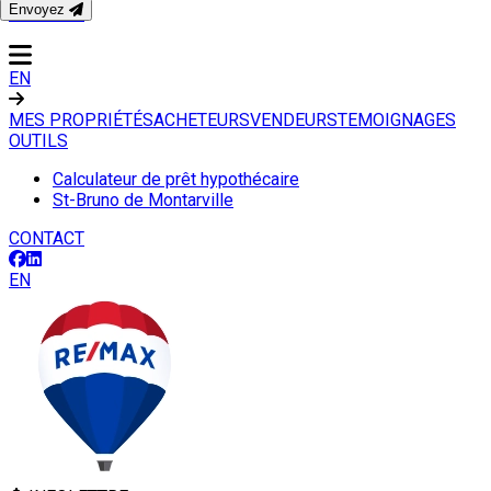
Envoyez
CONTACT
EN
MES PROPRIÉTÉS
ACHETEURS
VENDEURS
TEMOIGNAGES
OUTILS
Calculateur de prêt hypothécaire
St-Bruno de Montarville
CONTACT
EN