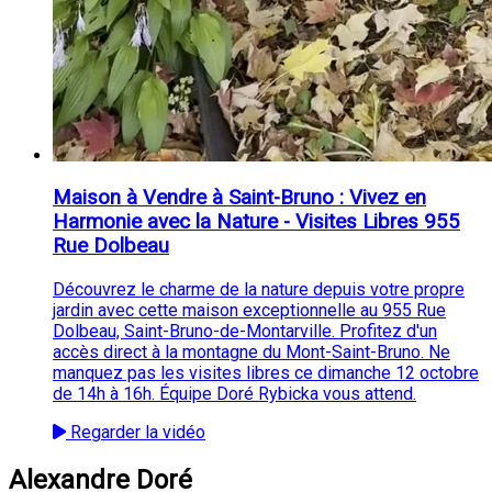
Maison à Vendre à Saint-Bruno : Vivez en
Harmonie avec la Nature - Visites Libres 955
Rue Dolbeau
Découvrez le charme de la nature depuis votre propre
jardin avec cette maison exceptionnelle au 955 Rue
Dolbeau, Saint-Bruno-de-Montarville. Profitez d'un
accès direct à la montagne du Mont-Saint-Bruno. Ne
manquez pas les visites libres ce dimanche 12 octobre
de 14h à 16h. Équipe Doré Rybicka vous attend.
Regarder la vidéo
Alexandre Doré