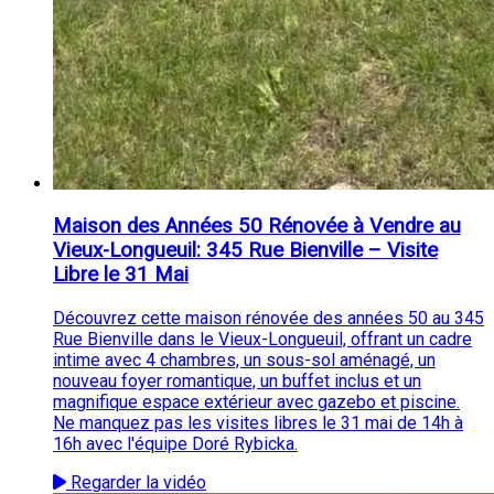
Maison des Années 50 Rénovée à Vendre au
Vieux-Longueuil: 345 Rue Bienville – Visite
Libre le 31 Mai
Découvrez cette maison rénovée des années 50 au 345
Rue Bienville dans le Vieux-Longueuil, offrant un cadre
intime avec 4 chambres, un sous-sol aménagé, un
nouveau foyer romantique, un buffet inclus et un
magnifique espace extérieur avec gazebo et piscine.
Ne manquez pas les visites libres le 31 mai de 14h à
16h avec l'équipe Doré Rybicka.
Regarder la vidéo