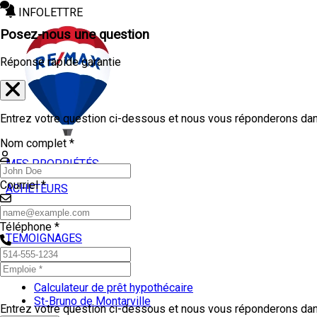
INFOLETTRE
Posez-nous une question
Réponse rapide garantie
Entrez votre question ci-dessous et nous vous réponderons dans
Nom complet *
MES PROPRIÉTÉS
Courriel *
ACHETEURS
VENDEURS
Téléphone *
TEMOIGNAGES
OUTILS
Calculateur de prêt hypothécaire
St-Bruno de Montarville
Entrez votre question ci-dessous et nous vous réponderons dans