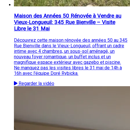
Maison des Années 50 Rénovée à Vendre au
Vieux-Longueuil: 345 Rue Bienville – Visite
Libre le 31 Mai
Découvrez cette maison rénovée des années 50 au 345
Rue Bienville dans le Vieux-Longueuil, offrant un cadre
intime avec 4 chambres, un sous-sol aménagé, un
nouveau foyer romantique, un buffet inclus et un
magnifique espace extérieur avec gazebo et piscine.
Ne manquez pas les visites libres le 31 mai de 14h à
16h avec l'équipe Doré Rybicka.
Regarder la vidéo