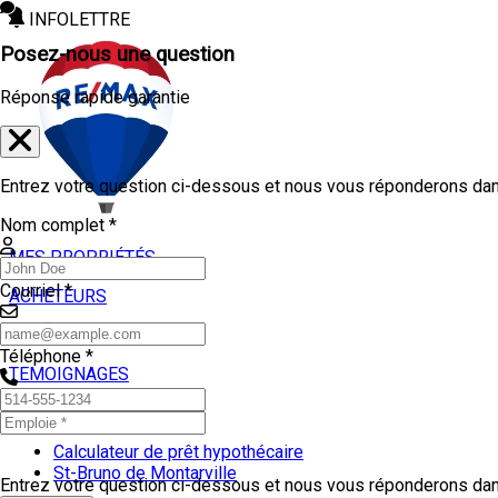
INFOLETTRE
Posez-nous une question
Réponse rapide garantie
Entrez votre question ci-dessous et nous vous réponderons dans
Nom complet *
MES PROPRIÉTÉS
Courriel *
ACHETEURS
VENDEURS
Téléphone *
TEMOIGNAGES
OUTILS
Calculateur de prêt hypothécaire
St-Bruno de Montarville
Entrez votre question ci-dessous et nous vous réponderons dans