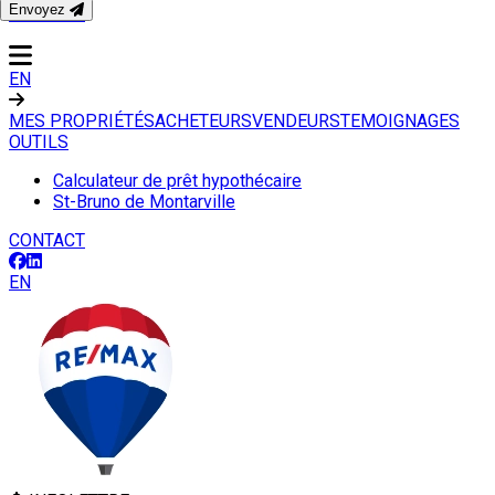
Envoyez
CONTACT
EN
MES PROPRIÉTÉS
ACHETEURS
VENDEURS
TEMOIGNAGES
OUTILS
Calculateur de prêt hypothécaire
St-Bruno de Montarville
CONTACT
EN