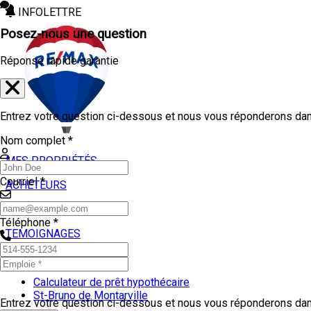
INFOLETTRE
Posez-nous une question
Réponse rapide garantie
Entrez votre question ci-dessous et nous vous réponderons dans
Nom complet *
MES PROPRIÉTÉS
Courriel *
ACHETEURS
VENDEURS
Téléphone *
TEMOIGNAGES
OUTILS
Calculateur de prêt hypothécaire
St-Bruno de Montarville
Entrez votre question ci-dessous et nous vous réponderons dans