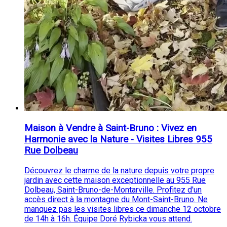
Maison à Vendre à Saint-Bruno : Vivez en
Harmonie avec la Nature - Visites Libres 955
Rue Dolbeau
Découvrez le charme de la nature depuis votre propre
jardin avec cette maison exceptionnelle au 955 Rue
Dolbeau, Saint-Bruno-de-Montarville. Profitez d'un
accès direct à la montagne du Mont-Saint-Bruno. Ne
manquez pas les visites libres ce dimanche 12 octobre
de 14h à 16h. Équipe Doré Rybicka vous attend.