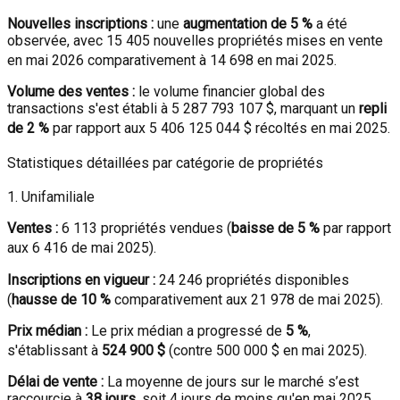
Nouvelles inscriptions :
une
augmentation de 5 %
a été
observée, avec 15 405 nouvelles propriétés mises en vente
en mai 2026 comparativement à 14 698 en mai 2025
.
Volume des ventes :
le volume financier global des
transactions s'est établi à 5 287 793 107 $, marquant un
repli
de 2 %
par rapport aux 5 406 125 044 $ récoltés en mai 2025
.
Statistiques détaillées par catégorie de propriétés
1. Unifamiliale
Ventes :
6 113 propriétés vendues (
baisse de 5 %
par rapport
aux 6 416 de mai 2025)
.
Inscriptions en vigueur :
24 246 propriétés disponibles
(
hausse de 10 %
comparativement aux 21 978 de mai 2025)
.
Prix médian :
Le prix médian a progressé de
5 %
,
s'établissant à
524 900 $
(contre 500 000 $ en mai 2025)
.
Délai de vente :
La moyenne de jours sur le marché s’est
raccourcie à
38 jours
, soit 4 jours de moins qu'en mai 2025