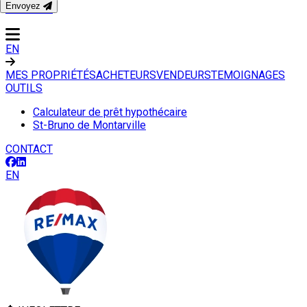
Envoyez
CONTACT
EN
MES PROPRIÉTÉS
ACHETEURS
VENDEURS
TEMOIGNAGES
OUTILS
Calculateur de prêt hypothécaire
St-Bruno de Montarville
CONTACT
EN