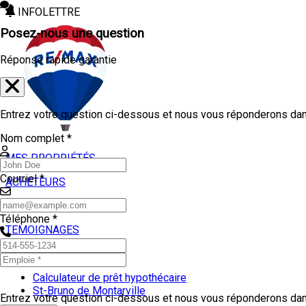
INFOLETTRE
Posez-nous une question
Réponse rapide garantie
Entrez votre question ci-dessous et nous vous réponderons dans
Nom complet *
MES PROPRIÉTÉS
Courriel *
ACHETEURS
VENDEURS
Téléphone *
TEMOIGNAGES
OUTILS
Calculateur de prêt hypothécaire
St-Bruno de Montarville
Entrez votre question ci-dessous et nous vous réponderons dans