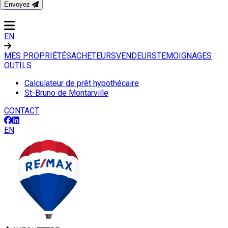
Envoyez
CONTACT
EN
MES PROPRIÉTÉS
ACHETEURS
VENDEURS
TEMOIGNAGES
OUTILS
Calculateur de prêt hypothécaire
St-Bruno de Montarville
CONTACT
EN