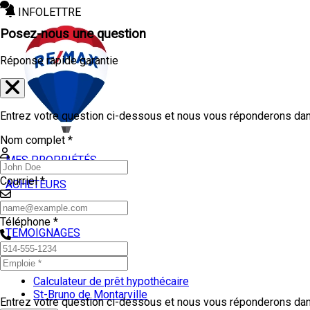
INFOLETTRE
Posez-nous une question
Réponse rapide garantie
Entrez votre question ci-dessous et nous vous réponderons dans
Nom complet *
MES PROPRIÉTÉS
Courriel *
ACHETEURS
VENDEURS
Téléphone *
TEMOIGNAGES
OUTILS
Calculateur de prêt hypothécaire
St-Bruno de Montarville
Entrez votre question ci-dessous et nous vous réponderons dans