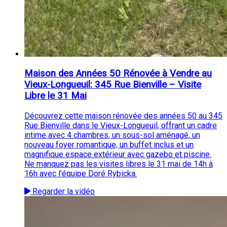
Maison des Années 50 Rénovée à Vendre au
Vieux-Longueuil: 345 Rue Bienville – Visite
Libre le 31 Mai
Découvrez cette maison rénovée des années 50 au 345
Rue Bienville dans le Vieux-Longueuil, offrant un cadre
intime avec 4 chambres, un sous-sol aménagé, un
nouveau foyer romantique, un buffet inclus et un
magnifique espace extérieur avec gazebo et piscine.
Ne manquez pas les visites libres le 31 mai de 14h à
16h avec l'équipe Doré Rybicka.
Regarder la vidéo