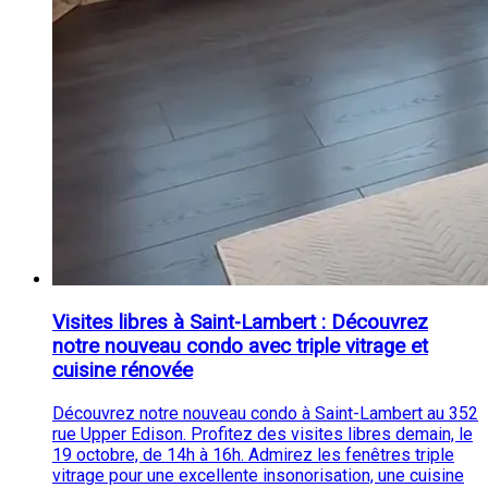
Visites libres à Saint-Lambert : Découvrez
notre nouveau condo avec triple vitrage et
cuisine rénovée
Découvrez notre nouveau condo à Saint-Lambert au 352
rue Upper Edison. Profitez des visites libres demain, le
19 octobre, de 14h à 16h. Admirez les fenêtres triple
vitrage pour une excellente insonorisation, une cuisine