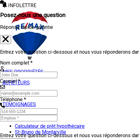
INFOLETTRE
Posez-nous une question
Réponse rapide garantie
Entrez votre question ci-dessous et nous vous réponderons dans
Nom complet *
MES PROPRIÉTÉS
Courriel *
ACHETEURS
VENDEURS
Téléphone *
TEMOIGNAGES
OUTILS
Calculateur de prêt hypothécaire
St-Bruno de Montarville
Entrez votre question ci-dessous et nous vous réponderons dans