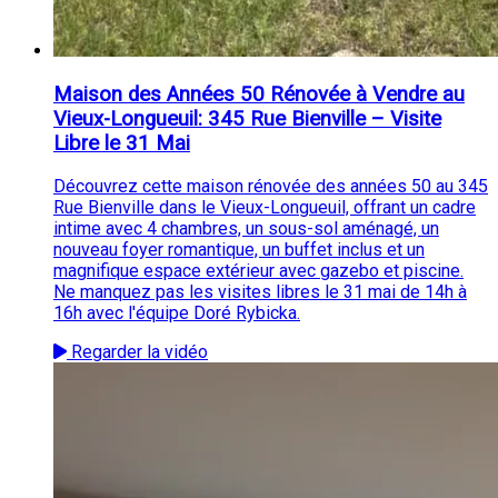
Maison des Années 50 Rénovée à Vendre au
Vieux-Longueuil: 345 Rue Bienville – Visite
Libre le 31 Mai
Découvrez cette maison rénovée des années 50 au 345
Rue Bienville dans le Vieux-Longueuil, offrant un cadre
intime avec 4 chambres, un sous-sol aménagé, un
nouveau foyer romantique, un buffet inclus et un
magnifique espace extérieur avec gazebo et piscine.
Ne manquez pas les visites libres le 31 mai de 14h à
16h avec l'équipe Doré Rybicka.
Regarder la vidéo