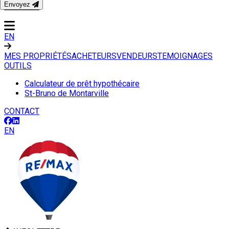
Envoyez
CONTACT
EN
MES PROPRIÉTÉS
ACHETEURS
VENDEURS
TEMOIGNAGES
OUTILS
Calculateur de prêt hypothécaire
St-Bruno de Montarville
CONTACT
EN