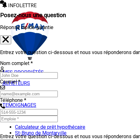
INFOLETTRE
Posez-nous une question
Réponse rapide garantie
Entrez votre question ci-dessous et nous vous réponderons dans
Nom complet *
MES PROPRIÉTÉS
Courriel *
ACHETEURS
VENDEURS
Téléphone *
TEMOIGNAGES
OUTILS
Calculateur de prêt hypothécaire
St-Bruno de Montarville
Entrez votre question ci-dessous et nous vous réponderons dans