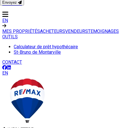
Envoyez
CONTACT
EN
MES PROPRIÉTÉS
ACHETEURS
VENDEURS
TEMOIGNAGES
OUTILS
Calculateur de prêt hypothécaire
St-Bruno de Montarville
CONTACT
EN