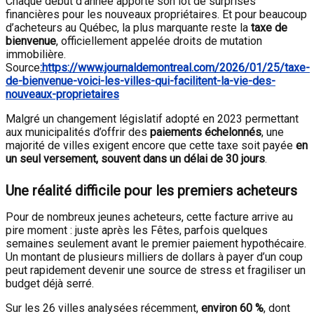
Chaque début d’année apporte son lot de surprises
financières pour les nouveaux propriétaires. Et pour beaucoup
d’acheteurs au Québec, la plus marquante reste la
taxe de
bienvenue
, officiellement appelée droits de mutation
immobilière.
Source
:https://www.journaldemontreal.com/2026/01/25/taxe-
de-bienvenue-voici-les-villes-qui-facilitent-la-vie-des-
nouveaux-proprietaires
Malgré un changement législatif adopté en 2023 permettant
aux municipalités d’offrir des
paiements échelonnés
, une
majorité de villes exigent encore que cette taxe soit payée
en
un seul versement, souvent dans un délai de 30 jours
.
Une réalité difficile pour les premiers acheteurs
Pour de nombreux jeunes acheteurs, cette facture arrive au
pire moment : juste après les Fêtes, parfois quelques
semaines seulement avant le premier paiement hypothécaire.
Un montant de plusieurs milliers de dollars à payer d’un coup
peut rapidement devenir une source de stress et fragiliser un
budget déjà serré.
Sur les 26 villes analysées récemment,
environ 60 %
, dont