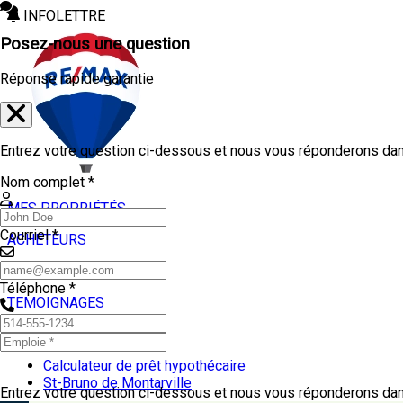
INFOLETTRE
Posez-nous une question
Réponse rapide garantie
Entrez votre question ci-dessous et nous vous réponderons dans
Nom complet *
MES PROPRIÉTÉS
Courriel *
ACHETEURS
VENDEURS
Téléphone *
TEMOIGNAGES
OUTILS
Calculateur de prêt hypothécaire
St-Bruno de Montarville
Entrez votre question ci-dessous et nous vous réponderons dans