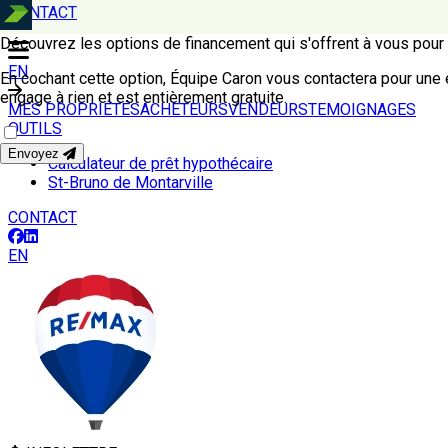
CONTACT
Découvrez les options de financement qui s'offrent à vous po
EN
En cochant cette option, Équipe Caron vous contactera pour une 
engage à rien et est entièrement gratuite.
MES PROPRIÉTÉS
ACHETEURS
VENDEURS
TEMOIGNAGES
OUTILS
Envoyez
Calculateur de prêt hypothécaire
St-Bruno de Montarville
CONTACT
EN