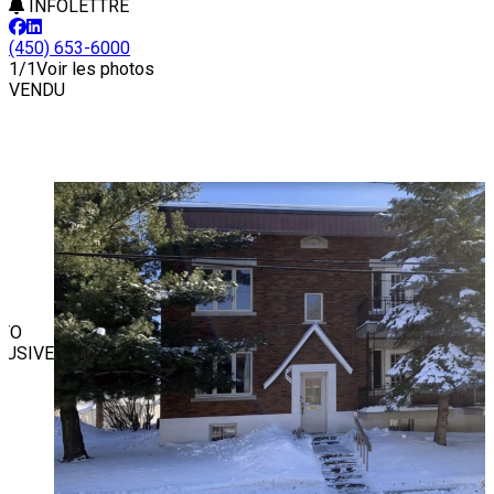
INFOLETTRE
(450) 653-6000
1/1
Voir les photos
VENDU
TO
LUSIVE