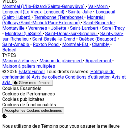
VILLES
Montréal (L'Île-Bizard/Sainte-Geneviève)
•
Val-Morin
•
Longueuil (Le Vieux-Longueuil)
•
Sainte-Julie
•
Longueuil
(Saint-Hubert)
•
Terrebonne (Terrebonne)
•
Montréal
(Villeray/Saint-Michel/Parc-Extension)
•
Saint-Bruno-de-
Montarville
•
Varennes
•
Joliette
•
Saint-Lambert
•
Sorel-Tracy
•
Montréal (LaSalle)
•
Saint-Denis-sur-Richelieu
•
Saint-Jean-
sur-Richelieu
•
Saint-Basile-le-Grand
•
Québec (Beauport)
•
Saint-Amable
•
Roxton Pond
•
Montréal-Est
•
Chambly
•
Beloeil
TYPES
Maison à étages
•
Maison de plain-pied
•
Appartement
•
Maison à paliers multiples
© 2026
EstateFunnel
. Tous droits réservés.
Politique de
confidentialité
Avis de collecte
Conditions d’utilisation
Avis et
avis
Gérer mes témoins
Activer
Cookies Essentiels
Activer
Cookies de Performances
Activer
Cookies publicitaires
Activer
Cookies de fonctionnalités
Accepter les Cookies sélectionnés
Nous utilisons des Témoins pour vous assurer la meilleure