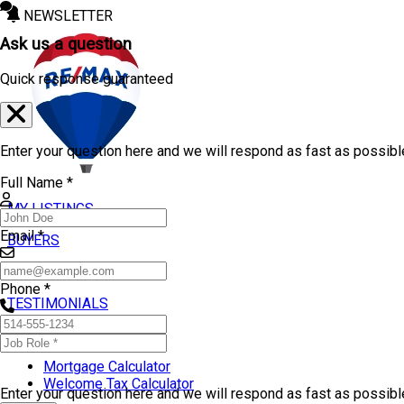
NEWSLETTER
Ask us a question
Quick response guaranteed
Enter your question here and we will respond as fast as possibl
Full Name *
MY LISTINGS
Email *
BUYERS
SELLERS
Phone *
TESTIMONIALS
TOOLS
Mortgage Calculator
Welcome Tax Calculator
Enter your question here and we will respond as fast as possib