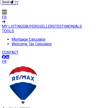
Send
CONTACT
FR
MY LISTINGS
BUYERS
SELLERS
TESTIMONIALS
TOOLS
Mortgage Calculator
Welcome Tax Calculator
CONTACT
FR