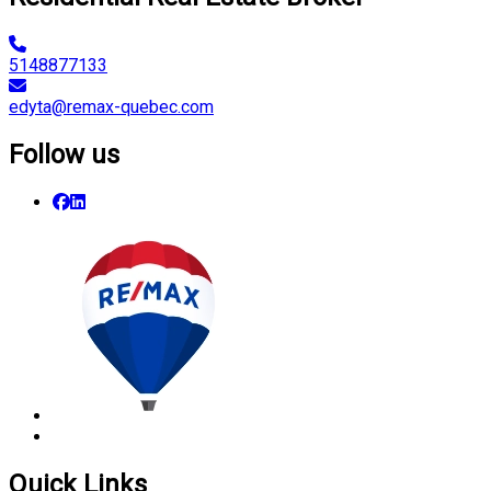
5148877133
edyta@remax-quebec.com
Follow us
Quick Links