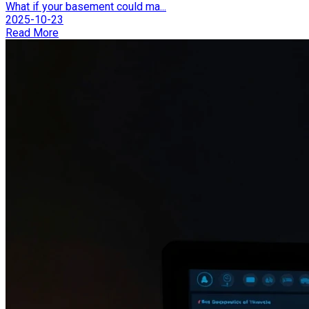
What if your basement could ma...
2025-10-23
Read More